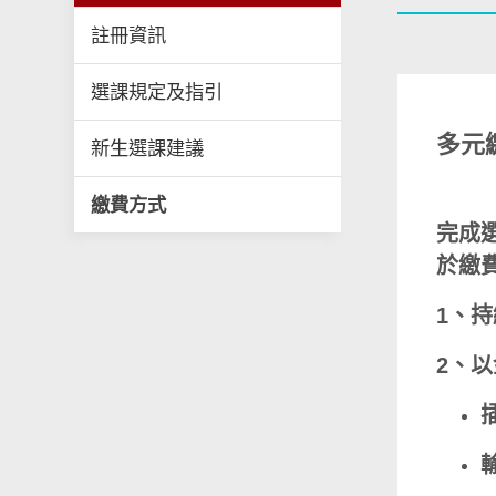
註冊資訊
選課規定及指引
多元
新生選課建議
繳費方式
完成
於繳
1、
2、