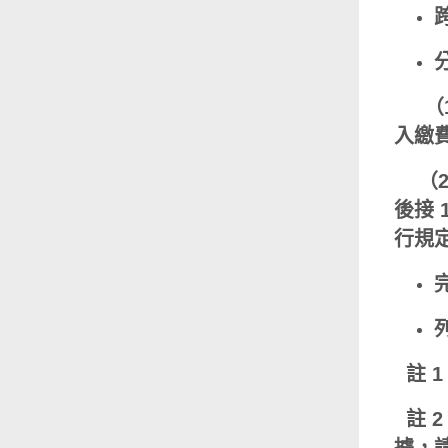
 （
入繳
（2
後接
行規
註 
註 