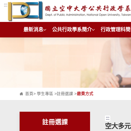
:::
跳到主要內容區塊
最新消息
公共行政學系簡介
行政管理科簡
首頁
>
學生專區
>
註冊選課
>
繳費方式
:::
註冊選課
空大多元