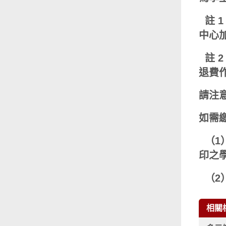
註 
中心
註 
退費
請注
如需
 
印之
（2
相關