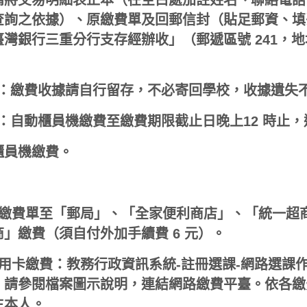
請將交易明細表正本（在空白處加註姓名、聯絡電話
查詢之依據）、原繳費單及回郵信封（貼足郵資、填
灣銀行三重分行支存經辦收」（郵遞區號 241，地址
。
3：繳費收據請自行留存，不必寄回學校，收據遺失
4：自動櫃員機繳費至繳費期限截止日晚上12 時止
櫃員機繳費。
持繳費單至「郵局」、「全家便利商店」、「統一超商
商」繳費（須自付外加手續費 6 元）。
信用卡繳費：教務行政資訊系統-註冊選課-網路選課
；請參閱檔案圖示說明，連結網路繳費平臺。依各繳
生本人。