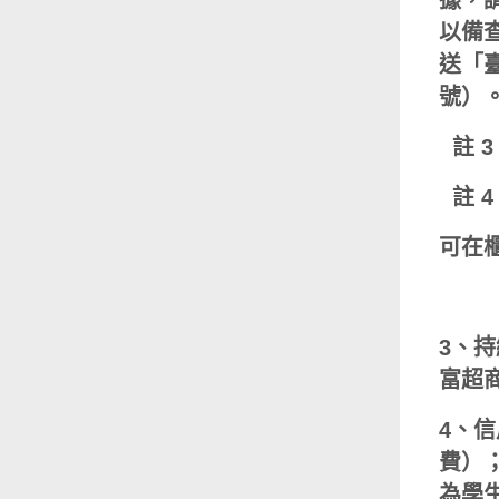
據，
以備
送「臺
號）
註 
註 
可在
3、
富超
4、
費）
為學