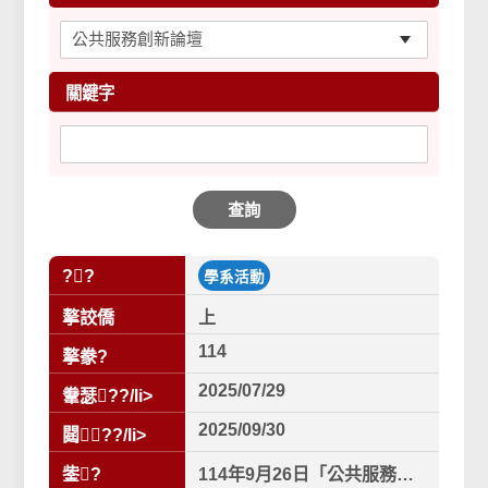
關鍵字
查詢
??
學系活動
摮詨僑
上
114
摮豢?
2025/07/29
韏瑟??/li>
2025/09/30
閮??/li>
鈭?
114年9月26日「公共服務創