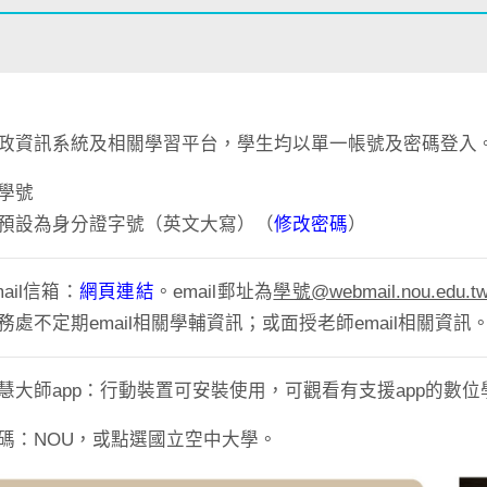
政資訊系統及相關學習平台，學生均以單一帳號及密碼登入
學號
預設為身分證字號（英文大寫）（
修改密碼
）
ail信箱：
網頁連結
。email郵址為
學號@webmail.nou.edu.t
務處不定期email相關學輔資訊；或面授老師email相關資訊
慧大師app：
行動裝置可安裝使用，可觀看有支援app的數
碼：NOU，或點選國立空中大學。