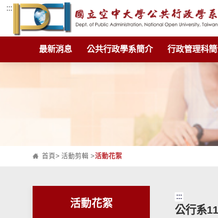
:::
跳到主要內容區塊
最新消息
公共行政學系簡介
行政管理科簡
首頁
>
活動剪輯
>
活動花絮
:::
活動花絮
公行系1