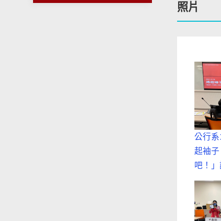
照片
公行系
起袖子
吧！」