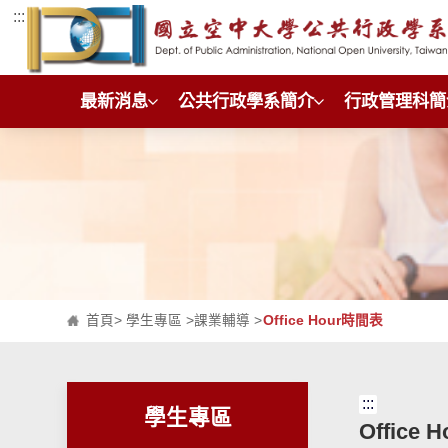
:::
跳到主要內容區塊
最新消息
公共行政學系簡介
行政管理科簡
首頁
>
學生專區
>
課業輔導
>
Office Hour時間表
:::
學生專區
Office