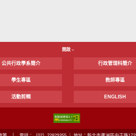
開啟
公共行政學系簡介
行政管理科簡介
學生專區
教師專區
活動剪輯
ENGLISH
政策
電話：（02）22829355 ｜ 地址：新北市蘆洲區中正路172號 ｜ 