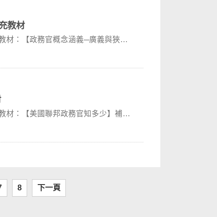
補充教材
充教材：【政務官概念涵義─廣義與狹
材
充教材：【美國聯邦政務官知多少】補充
7
8
下一頁