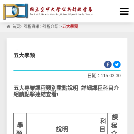
:::
跳到主要內容區塊
首頁
>
課程資訊
>
課程介紹
>
五大學類
:::
五大學類
日期：115-03-30
五大專業課程類別重點說明
詳細課程科目介
紹請點擊連結查看!
課
科
學
程
說明
目
類
介