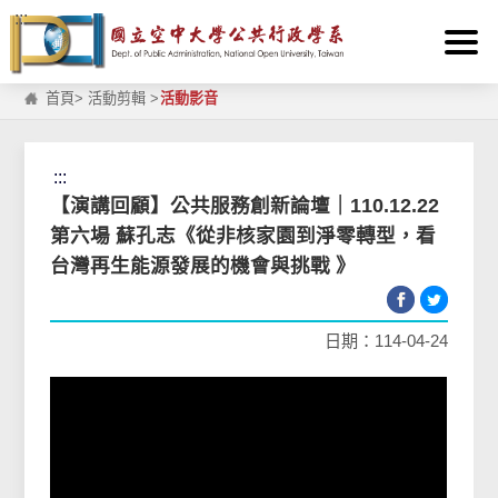
:::
跳到主要內容區塊
首頁
>
活動剪輯
>
活動影音
:::
【演講回顧】公共服務創新論壇｜110.12.22
第六場 蘇孔志《從非核家園到淨零轉型，看
台灣再生能源發展的機會與挑戰 》
日期：114-04-24