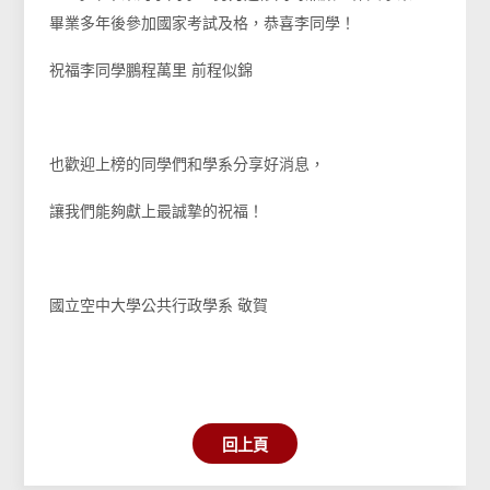
畢業多年後參加國家考試及格，恭喜李同學！
祝福李同學鵬程萬里 前程似錦
也歡迎上榜的同學們和學系分享好消息，
讓我們能夠獻上最誠摯的祝福！
國立空中大學公共行政學系 敬賀
回上頁