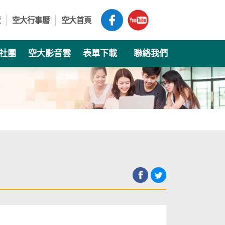
覽
空大行事曆
空大首頁
社團
空大影音雲
表單下載
聯絡我們