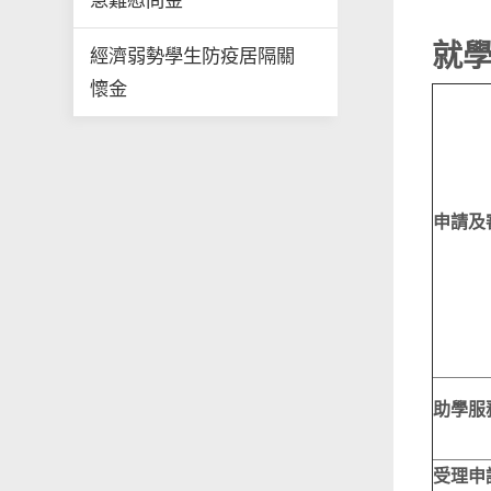
急難慰問金
就
經濟弱勢學生防疫居隔關
懷金
申請及
助學服
受理申