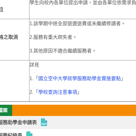
學生向校內各單位提出申請，並由各單位依需求
位
1.該學期中途全部退選退費或未繼續修讀者。
格之取消
2.服務有重大疏失者。
3.其他原因不適合繼續服務者。
詳見
1.「
國立空中大學就學服務助學金實施要點
」
2.「
學校查詢注意事項
」
檔案
服務助學金申請表
服務紀錄表