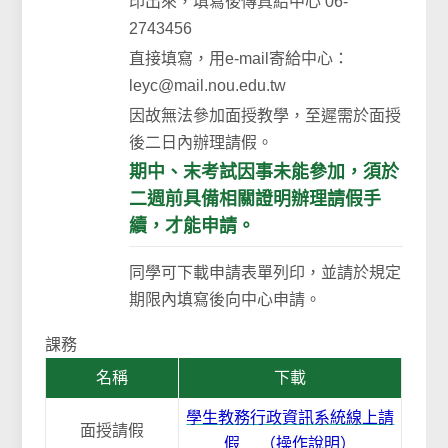
印出來，填寫後傳真給中心 06-
2743456
直接填寫，用e-mail寄給中心：
leyc@mail.nou.edu.tw
因故無法參加面授教學，至遲需於面授
後二日內辦理請假。
期中、末考試因事未能參加，須於
二週前具備相關證明辦理請假手
續，才能申請。
同學可下載申請表單列印，並請於規定
期限內填寫後向中心申請。
課務
名稱
下載
學生教務行政資訊系統線上請
面授請假
假
（
操作說明
）