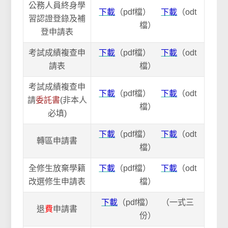
公務人員終身學
下載
（pdf檔）
下載
（odt
習認證登錄及補
檔）
登申請表
考試成績複查申
下載
（pdf檔）
下載
（odt
請表
檔）
考試成績複查申
下載
（pdf檔）
下載
（odt
請
委託書
(非本人
檔）
必填)
下載
（pdf檔）
下載
（odt
轉區申請書
檔）
全修生放棄學籍
下載
（pdf檔）
下載
（odt
改選修生申請表
檔）
下載
（pdf檔） （一式三
退
費
申請書
份）