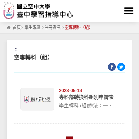
:::
跳到主要內容區塊
首頁
>
學生專區
>
註冊資訊
>
空專轉科（組）
:::
空專轉科（組）
2023-05-18
專科部轉換科組別申請表
學生轉科 (組)辦法：一、本
校學生為符合修讀志趣，
得依本辦法申請轉科
（組）。二、 每...