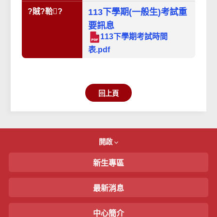
考
?賊?鞈?
113下學期(一般生)考試重
要訊息
113下學期考試時間
表.pdf
回上頁
開啟
新生專區
最新消息
中心簡介