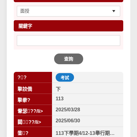
關鍵字
查詢
??
考試
摮詨僑
下
113
摮豢?
2025/03/28
韏瑟??/li>
2025/06/30
閮??/li>
鈭?
113下學期4/12-13舉行期中