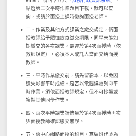
email）請同學登入「
教務行政資訊系統
」，
點選第二次平時作業題目下載，就可以查
詢，或請於面授上課時徵詢面授老師。
二、作業及其他方式課業之繳交規定，倘面
授教師給予體恤放寬繳交期限，同學未能如
期繳交的各次課業，最遲於第4次面授時（依
教師規定），必須本人或託人當面交給面授
教師。
三、平時作業繳交前，請先留影本，以免因
遺失影響平時成績。是否以電腦撰寫列印平
時作業，須依面授教師規定，但不可抄襲或
複製其他同學作業。
四、兩次平時課業請儘量於第4次面授時再次
與面授教師確認繳交無誤。
五、跨中心網路面授的科目，其編班代號為