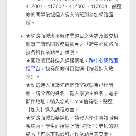
41Z001、41Z002、41Z003、41Z004，請選
修的同學依據個人編入的班別參加網路面
授。
★網路面授班平時作業題目之查詢及繳交相
關事宜請點閱教務處網頁之「跨中心網路面
授各科作業題目」說明。
★開啟瀏覽器進入課程網址：
跨中心網路面
授平台
，找尋所修科目點選【按我進入教
室】。
★點選進入後請先確定教室狀態為已經開
始，請於您的姓名：輸入學號＋姓名；電子
郵件地址：輸入您的E-mail信箱後，點選
【加入】進入課程教室。
★網路面授如要請假，請登入學生資訊服務
系統內，學生面授線上請假辦理；老師的聯
絡方式可以下載該科之作業題目表查閱。