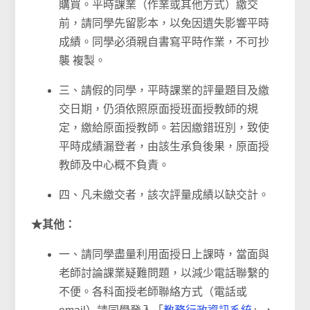
購買。平時課業（作業或其他方式）繳交
前，請同學先留影本，以免因遺失影響平時
成績。同學必須親自書寫平時作業，不可抄
襲 複製。
三、請假的同學，平時課業的評量題目及繳
交日期，仍須依照原面授班面授教師的規
定，繳給原面授教師。若因繳錯班別，致使
平時成績漏登者，由該生承負後果，原面授
教師及中心概不負責。
四、凡未繳交者，該次評量成績以缺交計。
★其他：
一、請同學盡量利用面授日上課時，當面與
老師討論課業疑難問題，以減少電話聯繫的
不便。各科面授老師聯絡方式（電話或