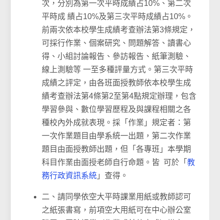
次，分別為第一次平時成績占10%、第二次
平時成 績占10%及第三次平時成績占10%。
前兩次依本校學生成績考查辦法第3條規定，
可採行作業、個案研究、問題解答、讀書心
得、小組討論報告、參訪報告、紙筆測驗、
線上測驗等 一至多種評量方式。第三次平時
成績之評定，由各班面授教師依本校學生成
績考查辦法第4條第2至第4點規定辦理，包含
學習參與、數位學習歷程及與課程相關之各
種校內外成就表現。採「作業」規定者：第
一次作業題目由學系統一出題，第二次作業
題目由面授教師出題，但「各專班」本學期
科目作業由面授老師自行命題。皆 可於「
教
務行政資訊系統
」查得。
二、請同學依空大平時課業用紙或教師認可
之紙張書寫，前項空大用紙可在中心辦公室