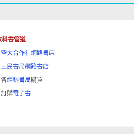
教科書管道
.
空大合作社網路書店
.
三民書局
網路書店
各
經銷書局
購買
.訂購
電子書