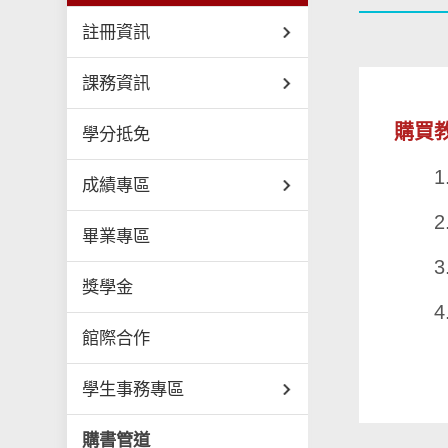
註冊資訊
課務資訊
購買
學分抵免
1
成績專區
2
畢業專區
3.
獎學金
​ 4
館際合作
學生事務專區
購書管道