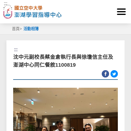
:::
跳到主要內容區塊
首頁
>
活動相簿
:::
沈中元副校長蔡金倉執行長與徐瓊信主任及
澎湖中心同仁餐敘1100819