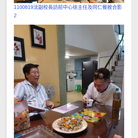
1100819沈副校長訪前中心徐主任及同仁餐敘合影
2