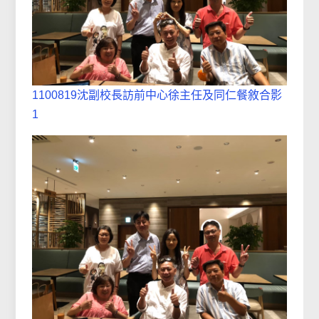
1100819沈副校長訪前中心徐主任及同仁餐敘合影
1