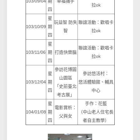
103/09/04
期
幸福捕手
拉ok
四
星
玩益智 防失
聯誼活動：歡唱卡
103/10/09
期
智
拉ok
四
星
聯誼活動：歡唱卡
103/11/06
期
打造快樂腦
拉ok
四
參訪花博圓
星
參訪悠活村：
山園區
103/12/04
期
悠活體驗館、輔具
「史前臺北
四
中心
考古展」
星
手作：花籃
電影賞析：
104/01/08
期
（中山老人住宅長
父與女
四
者自主教學）