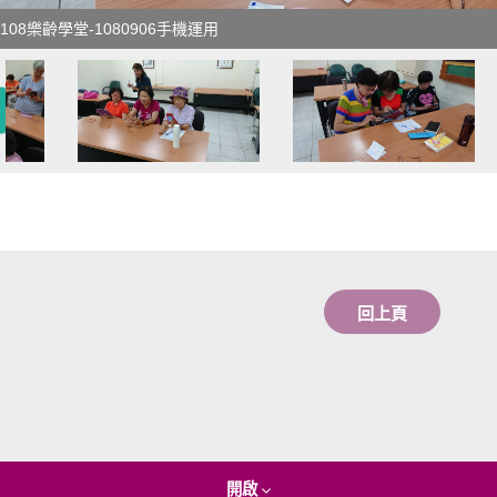
-108樂齡學堂-1080906手機運用
回上頁
開啟