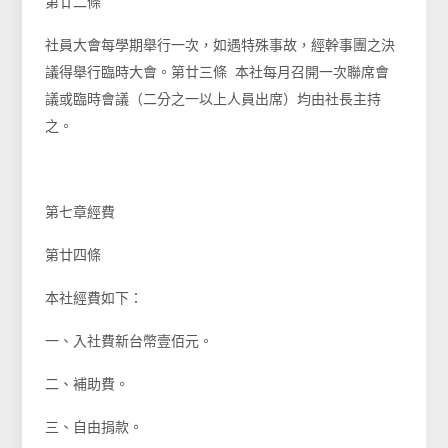
第廿二條
社員大會每學期舉行一次，如遇特殊事故，經幹事團之決
議得舉行臨時大會。第廿三條 本社每月召開一次聯席會
議或臨時會議（二分之一以上人員出席）均由社長主持
之。
第七章經費
第廿四條
本社經費如下：
一、入社費新台幣壹佰元。
二、補助費。
三、自由捐款。