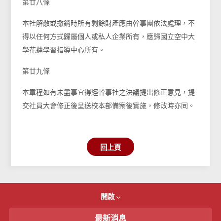
第廿八條
本社解散或撤銷時所有剩餘財產應由幹事團依法處理，不
得以任何方式歸屬個人或私人企業所有，應歸國立空中大
學花蓮學習指導中心所有。
第廿九條
本章程如有未盡事宜得經幹事社之決議提出修正意見，提
交社員大會修正後呈送校本部備案後實施，修改時亦同。
回上頁
開啟
最新消息