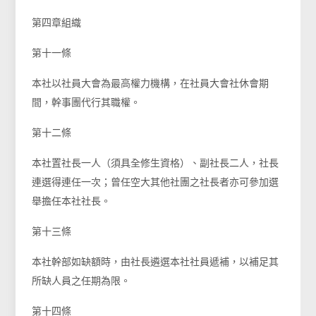
第四章組織
第十一條
本社以社員大會為最高權力機構，在社員大會社休會期
間，幹事團代行其職權。
第十二條
本社置社長一人（須具全修生資格）、副社長二人，社長
連選得連任一次；曾任空大其他社團之社長者亦可參加選
舉擔任本社社長。
第十三條
本社幹部如缺額時，由社長遴選本社社員遞補，以補足其
所缺人員之任期為限。
第十四條