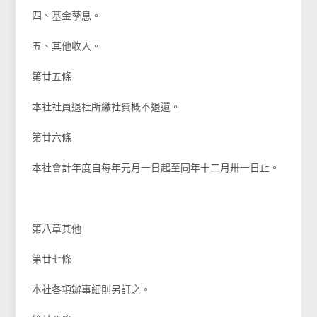
四、基金孳息。
五、其他收入。
第廿五條
本社社員退社所繳社費概不退還。
第廿六條
本社會計年度自每年元月一日起至同年十二月卅一日止。
第八章其他
第廿七條
本社各項辦事細則另訂之。