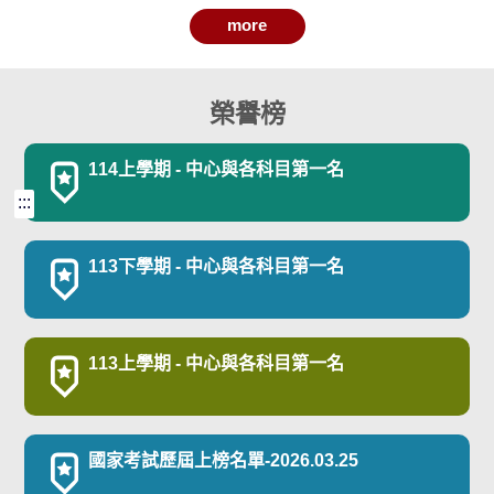
more
115-05-17
115-05-22
114下 - 專班講義及補充資料 (5/17更新)
115年大專生適應運動培力共學營
115-02-09
115-04-26
各類【專班】面授課表捷徑 - 114下學期
114下 - 活動預告-更新
榮譽榜
（含考試時間表、學生須知、行事曆及調課
114-12-24
114-10-17
114上 - 專班講義及補充資料 (12/24更新)
114上 - 活動預告
通知）
114上學期 - 中心與各科目第一名
114-01-12
重要
:::
學費繳費單說明
113下學期 - 中心與各科目第一名
114-01-12
各類專班 - 作業題目 捷徑
113上學期 - 中心與各科目第一名
國家考試歷屆上榜名單-2026.03.25