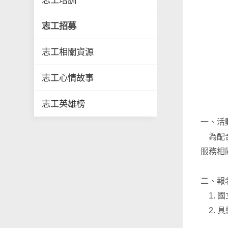
志工培訓
志工招募
志工相關資源
志工心情故事
志工英雄榜
一、活
為配合
服務相
二、報
1. 
2. 