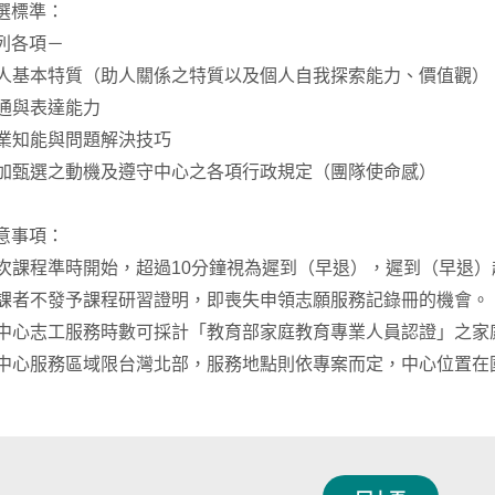
選標準：
列各項－
個人基本特質（助人關係之特質以及個人自我探索能力、價值觀）
溝通與表達能力
專業知能與問題解決技巧
參加甄選之動機及遵守中心之各項行政規定（團隊使命感）
意事項：
每次課程準時開始，超過10分鐘視為遲到（早退），遲到（早退）
缺課者不發予課程研習證明，即喪失申領志願服務記錄冊的機會。
本中心志工服務時數可採計「教育部家庭教育專業人員認證」之
本中心服務區域限台灣北部，服務地點則依專案而定，中心位置在