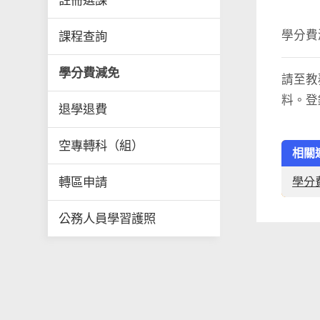
註冊選課
學分費
課程查詢
學分費減免
請至教
料。登
退學退費
空專轉科（組）
相關
轉區申請
學分
公務人員學習護照