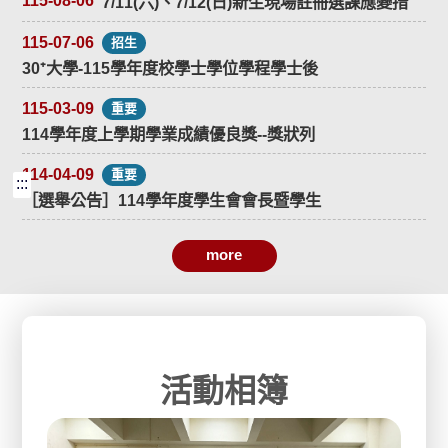
115-08-06
7/11(六)、7/12(日)新生現場註冊選課應變措
施。
115-07-06
招生
30⁺大學-115學年度校學士學位學程學士後
專班-招生簡章
115-03-09
重要
114學年度上學期學業成績優良獎--獎狀列
印時間公告
114-04-09
重要
:::
［選舉公告］114學年度學生會會長暨學生
代表選舉公報
more
115-06-01
招生
宜蘭中心115上「ESG永續淨零治理」專班
開課計畫書
114-11-07
招生
宜蘭中心各類專班招生訊息
活動相簿
113-12-10
招生
就讀本校現役軍人及退除役官兵學費補助方