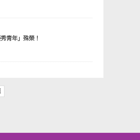
優秀青年」殊榮！
頁