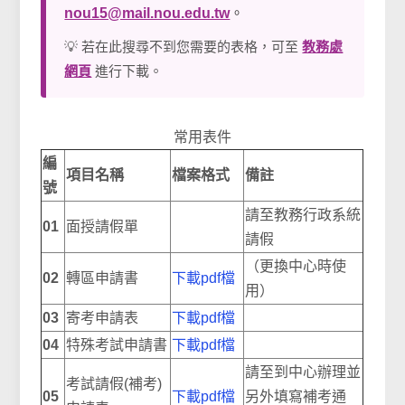
nou15@mail.nou.edu.tw
。
💡 若在此搜尋不到您需要的表格，可至
教務處
網頁
進行下載。
常用表件
編
項目名稱
檔案格式
備註
號
請至教務行政系統
01
面授請假單
請假
（更換中心時使
02
轉區申請書
下載pdf檔
用）
03
寄考申請表
下載pdf檔
04
特殊考試申請書
下載pdf檔
請至到中心辦理並
考試請假(補考)
05
下載pdf檔
另外填寫補考通