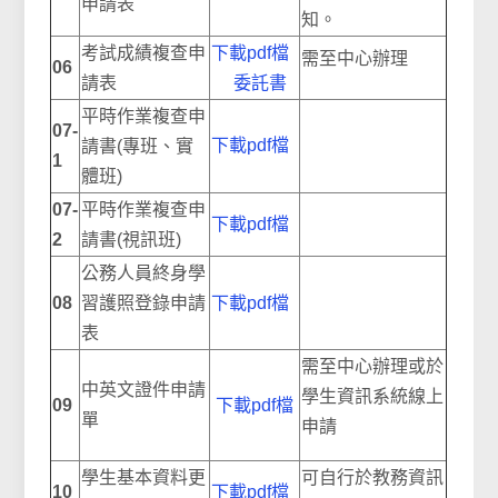
申請表
知。
考試成績複查申
下載pdf檔
需至中心辦理
06
請表
委託書
平時作業複查申
07-
下載pdf檔
請書(專班、實
1
體班)
07-
平時作業複查申
下載pdf檔
2
請書(視訊班)
公務人員終身學
08
習護照登錄申請
下載pdf檔
表
需至中心辦理或於
中英文證件申請
學生資訊系統線上
09
下載pdf檔
單
申請
學生基本資料更
可自行於教務資訊
10
下載pdf檔