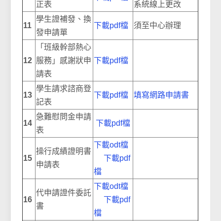
正表
系統線上更改
學生證補發、換
11
下載pdf檔
須至中心辦理
發申請單
「班級幹部熱心
12
服務」感謝狀申
下載pdf檔
請表
學生請求諮商登
13
下載pdf檔
填寫網路申請書
記表
急難慰問金申請
14
下載pdf檔
表
下載odt檔
操行成績證明書
15
下載pdf
申請表
檔
下載odt檔
代申請證件委託
16
下載pdf
書
檔