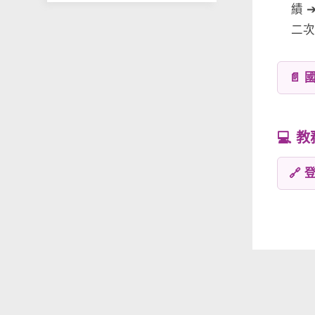
績 
二
📄
💻 
🔗