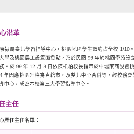
 中心沿革
原隸屬臺北學習指導中心，桃園地區學生數約占全校 1/1
大學及桃園農工設置面授點，乃於民國 96 年於桃園學苑
務。於 99 年 12 月 8 日依陳松柏校長指示於中壢家商設
04 年因應桃園升格為直轄市，及雙北中心合併等，經校務會議通過
導中心，成為本校第三大學習指導中心。
歷任主任
心歷任主任名單：