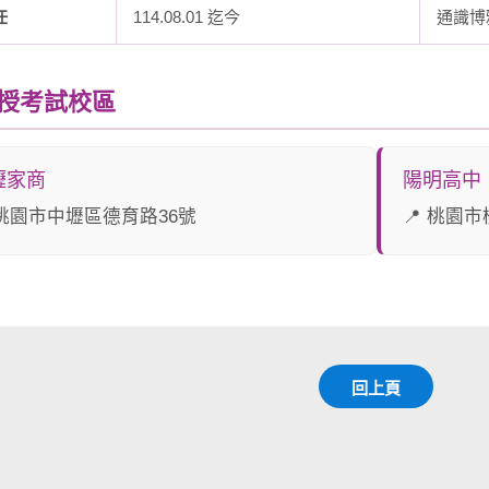
任
114.08.01 迄今
通識博
面授考試校區
壢家商
陽明高中
 桃園市中壢區德育路36號
📍 桃園
回上頁