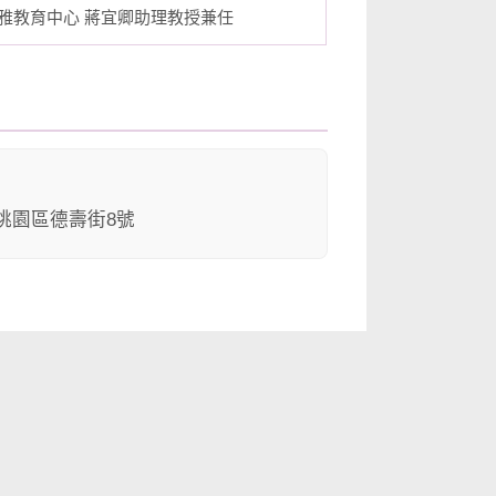
雅教育中心 蔣宜卿助理教授兼任
市桃園區德壽街8號