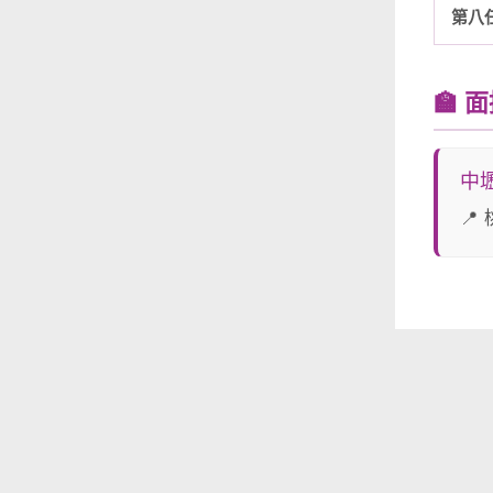
第八
🏫 
中
📍