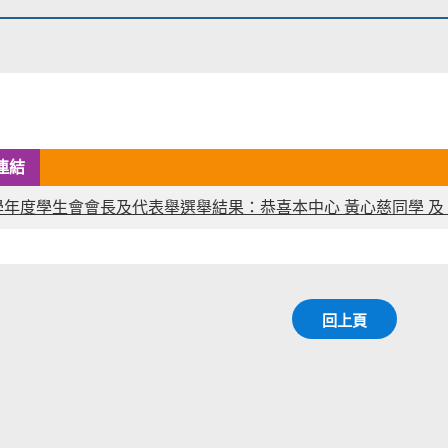
連結
5學年度學生會會長及代表舉選舉結果：恭喜本中心 黃心慈同學 及
回上頁