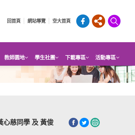
回首頁
網站導覽
空大首頁
教師園地
學生社團
下載專區
活動專區
心慈同學 及 黃俊