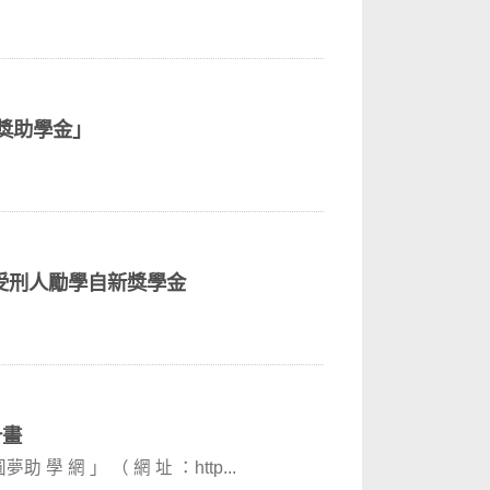
病獎助學金」
-受刑人勵學自新獎學金
計畫
網 」 （ 網 址 ：http...