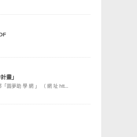
DF
力計畫」
 學 網 」 （ 網 址 htt...