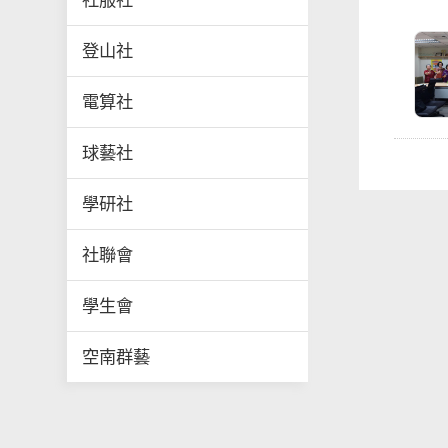
社服社
登山社
電算社
球藝社
學研社
社聯會
學生會
空南群藝