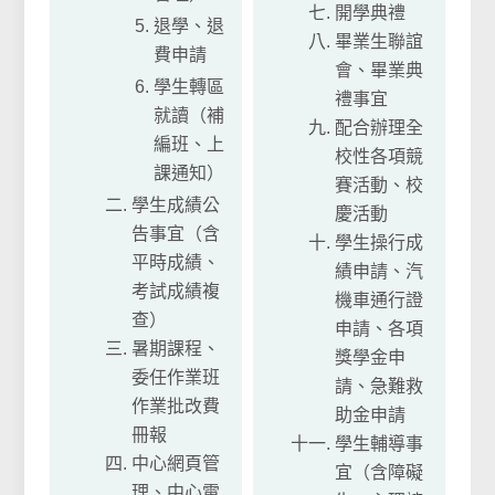
開學典禮
退學、退
畢業生聯誼
費申請
會、畢業典
學生轉區
禮事宜
就讀（補
配合辦理全
編班、上
校性各項競
課通知）
賽活動、校
學生成績公
慶活動
告事宜（含
學生操行成
平時成績、
績申請、汽
考試成績複
機車通行證
查）
申請、各項
暑期課程、
獎學金申
委任作業班
請、急難救
作業批改費
助金申請
冊報
學生輔導事
中心網頁管
宜（含障礙
理、中心電