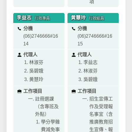
項
李益志
黄慧玲
行政專員
行政組員
分機
分機
(06)
2746666#
16
(06)
2746666#
16
14
15
代理人
代理人
林淑芬
李益志
吳碧娥
林淑芬
黄慧玲
吳碧娥
工作項目
工作項目
註冊選課
招生宣傳工
（含專班及
作及受理報
外點）
名事宜（含
學分學雜
推廣教育招
費減免事
生宣傳、報