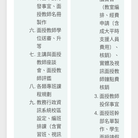
發事宜、面
（教室編
授教師名冊
排、經費
製作
申請〔含
面授教師學
成大平時
位送審、升
支援人員
等
費用〕、
主講與面授
核銷）、
教師座談
實體及視
會、面授教
訊面授教
師評鑑
師鐘點費
各類專班課
核銷
程規劃
面授教師
教務行政資
投保事宜
訊系統校區
面授班幹
設定、編班
部名單製
排課（含實
作、學生
習班、視訊
面授請假