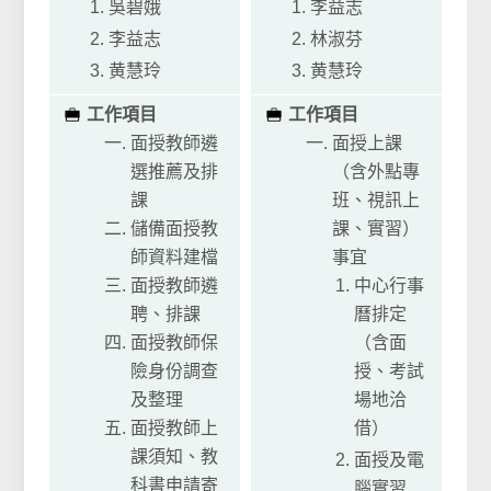
吳碧娥
李益志
李益志
林淑芬
黄慧玲
黄慧玲
工作項目
工作項目
面授教師遴
面授上課
選推薦及排
（含外點專
課
班、視訊上
儲備面授教
課、實習）
師資料建檔
事宜
面授教師遴
中心行事
聘、排課
曆排定
面授教師保
（含面
險身份調查
授、考試
及整理
場地洽
面授教師上
借）
課須知、教
面授及電
科書申請寄
腦實習