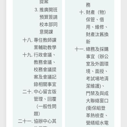
提案
務
推廣開班
財產（物）
預算簽請
保管、借
校本部同
用、維修、
意開課
財產汰舊換
專任教師課
新
業輔助教學
總務及採購
行政會議、
事宜（辦公
教務會議、
室及外園環
校務會議提
境、面授、
案及會議記
考試場地清
錄相關事宜
潔維護)、
中心留言版
門禁及與成
管理、回覆
大聯絡窗口
（一般性問
(衛保組登
題）
革熱檢查、
協辦中心其
營繕組水電