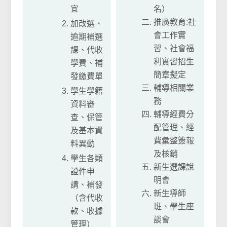
宜
名）
推廣教育:社
加改選、
會工作實
逾期補選
習、社會福
課、代收
利實習招生
學費、補
簡章擬定
發繳費單
輔導相關業
學生學籍
務
資料審
輔導經費分
查、保管
配管理、經
及基本資
費彙整簽報
料異動
及核銷
學生各類
新生選課說
證件申
明會
請、補發
新生導師
（含代收
班、學生座
款、收據
談會
管理）