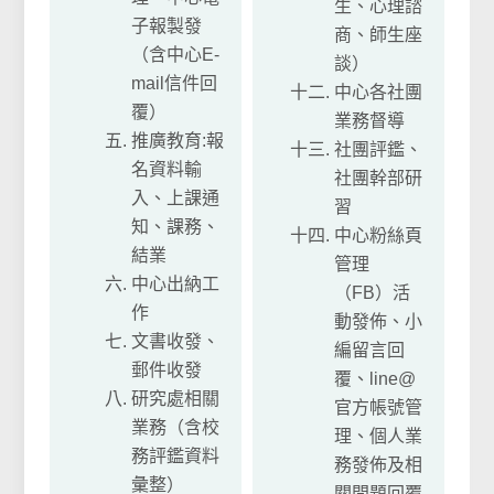
生、心理諮
子報製發
商、師生座
（含中心E-
談）
mail信件回
中心各社團
覆）
業務督導
推廣教育:報
社團評鑑、
名資料輸
社團幹部研
入、上課通
習
知、課務、
中心粉絲頁
結業
管理
中心出納工
（FB）活
作
動發佈、小
文書收發、
編留言回
郵件收發
覆、line@
研究處相關
官方帳號管
業務（含校
理、個人業
務評鑑資料
務發佈及相
彙整）
關問題回覆