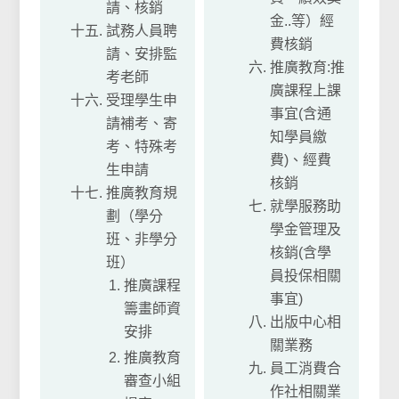
請、核銷
金..等）經
試務人員聘
費核銷
請、安排監
推廣教育:推
考老師
廣課程上課
受理學生申
事宜(含通
請補考、寄
知學員繳
考、特殊考
費)、經費
生申請
核銷
推廣教育規
就學服務助
劃（學分
學金管理及
班、非學分
核銷(含學
班）
員投保相關
推廣課程
事宜)
籌畫師資
出版中心相
安排
關業務
推廣教育
員工消費合
審查小組
作社相關業