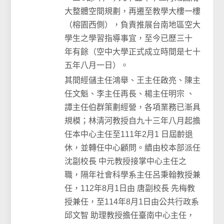
大整體空間規劃，再遷至教學大樓一樓
（榕園西側），負責推展台南地區空大
學生之學習指導事宜，至今已歷三十
年有餘（空中大學正式成立時間是七十
五年八月一日）。
其間經儲主任鴻舉、王主任啟亮、陳主
任文魁、李主任再長、楊主任明宗 、
譚主任伯群策劃經營，各項業務已漸具
規模；林清河教授自九十三年八月起擔
任本中心主任至111年2月1 日屆齡退
休，並轉任中心顧問。續由校本部派任
沈副校長 中元教授接掌中心主任之
職，隔年社會科學系主任呂秉翰教授兼
任，112年8月1日由 唐副校長 先梅教
授兼任，至114年8月1日由公共行政系
邱文智 助理教授擔任臺南中心主任，