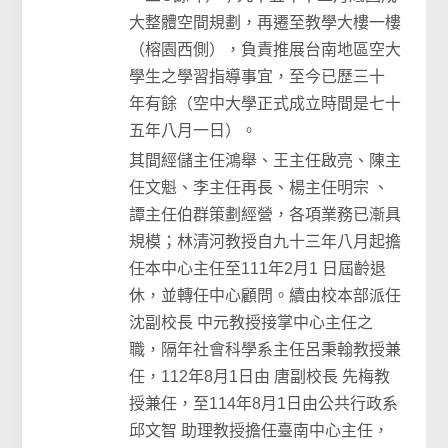
大整體空間規劃，再遷至教學大樓一樓
（榕園西側），負責推展台南地區空大
學生之學習指導事宜，至今已歷三十
年有餘（空中大學正式成立時間是七十
五年八月一日）。
其間經儲主任鴻舉、王主任啟亮、陳主
任文魁、李主任再長、楊主任明宗 、
譚主任伯群策劃經營，各項業務已漸具
規模；林清河教授自九十三年八月起擔
任本中心主任至111年2月1 日屆齡退
休，並轉任中心顧問。續由校本部派任
沈副校長 中元教授接掌中心主任之
職，隔年社會科學系主任呂秉翰教授兼
任，112年8月1日由 唐副校長 先梅教
授兼任，至114年8月1日由公共行政系
邱文智 助理教授擔任臺南中心主任，