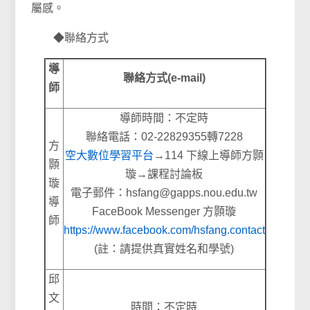
屬感。
◆聯絡方式
導
聯絡方式(e-mail)
師
導師時間：不定時
聯絡電話：02-22829355轉7228
方
空大數位學習平台
→114 下線上導師方顥
顥
璇→課程討論板
璇
電子郵件：hsfang@gapps.nou.edu.tw
導
FaceBook Messenger 方顥璇
師
https://www.facebook.com/hsfang.contact
(註：請提供真實姓名和學號)
邱
文
時間：
不定時