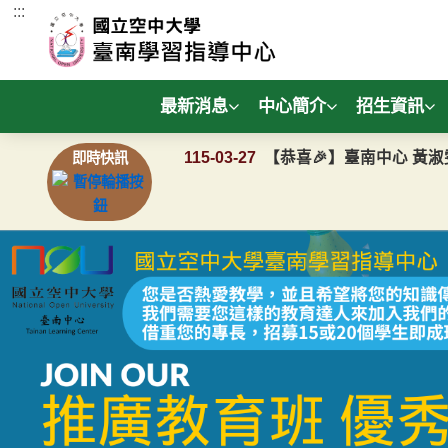
:::
跳到主要內容區塊
最新消息
中心簡介
招生資訊
115-03-27
【恭喜🎉】臺南中心 黃淑
即時快訊
113-04-30
通識教育中心畢業所應修
113-02-07
當學期開播後查詢學生選
115-06-17
115年第三季社會工作
115-04-09
［2026免費講座］不可
115-04-07
空大 App［重要必看］