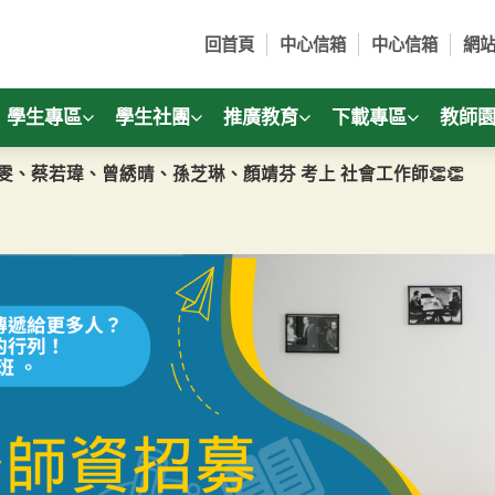
回首頁
中心信箱
中心信箱
網
學生專區
學生社團
推廣教育
下載專區
教師
雯、蔡若瑋、曾綉晴、孫芝琳、顏靖芬 考上 社會工作師👏👏
通識總學分修改公告
課資訊操作步驟
、社會福利實習學分班招生簡章出爐囉！歡迎下載！
不知講座系列房地產講座