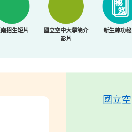
臺南招生短片
國立空中大學簡介
新生練功秘
影片
畢業專區
空南學訊139期
畢業訊息
開學典禮簡報
109學年以
全
國立空
畢業規定