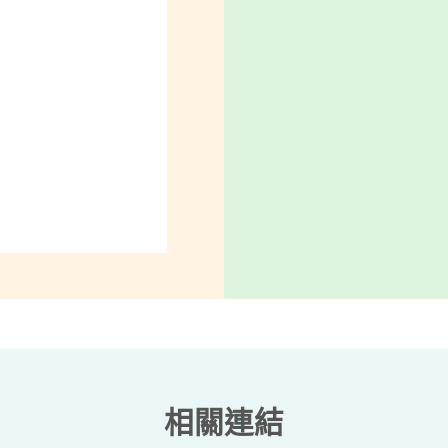
學教學面授點
中大學教學面授點
河地區國立空中大學
台南中心選手為校爭
校區校園(2)
校區校園(1)
相關連結