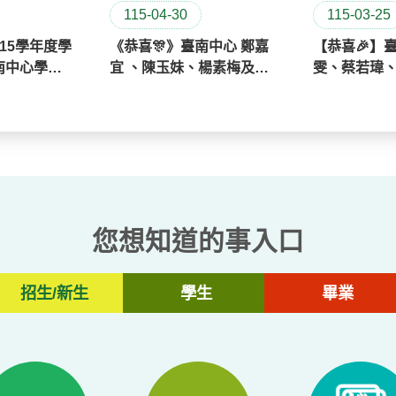
班」面授時間表暨考試資訊公告
115-04-30
115-03-25
15學年度學
《恭喜🎊》臺南中心 鄭嘉
【恭喜🎉】
劃專班」面授時間表暨考試資訊公告
南中心學生
宜 、陳玉妹、楊素梅及邱
雯、蔡若瑋
嬿萍同學成績優異，榮獲
芝琳、顏靖芬
114學年度下學期成績優秀
作師👏👏
獎學金。👏👏
您想知道的事入口
招生/新生
學生
畢業