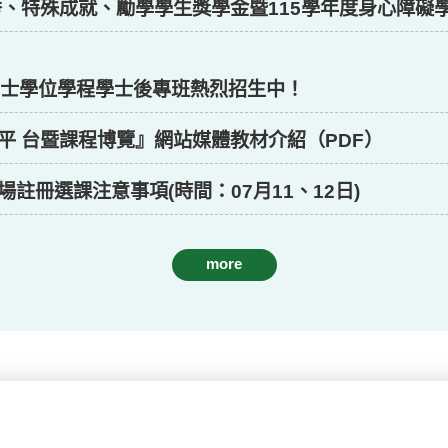
優秀、特殊成就、勵學學生獎學金暨115學年度身心障礙
校學士學位學程學士後專班熱烈招生中！
平 台暨課程博覽』網站媒體教材介紹（PDF）
註冊選課注意事項(時間：07月11、12日)
more
1121 專班」面授時間表暨考試資訊公告
A 專班」面授時間表暨考試資訊公告
11A 專班」面授時間表暨考試資訊公告