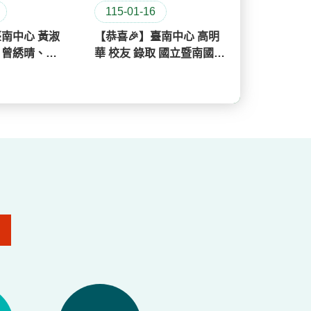
115-01-16
115-01-0
臺南中心 黃淑
【恭喜🎉】臺南中心 高明
【恭喜🎉
、曾綉晴、孫
華 校友 錄取 國立暨南國際
綺 同學 考
 考上 社會工
大學 公共行政與政策學系
醫學社會學
博士班👏👏
士班👏👏