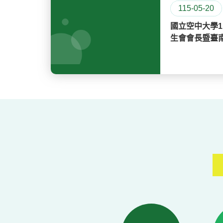
115-02-06
114-01-17
113-11-01
113學年度上學期活動日程表
114下「10 善化家庭樂齡專
空南學訊第144期（113上）
112-08-23
115-05-20
115-02-06
113-03-05
113-02-05
獎-臺南中
《狂賀🎊》臺南中心 陳亦
國立空中大學1
114下「09家庭樂齡生活規
空南學訊第143期（112下）
112學年度下學期活動日程表
~各個同學
豊校友，112年公務人員特
生會會長暨臺
種考試一般警察人員考試
代表當選公告
～三等考試行政管理人員
高中探花（第三名）。👏
👏