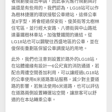
者規劃後提出申請，因此事先進行規劃與討
論還是有些用的。我們認為，LG18站可以作
為樹林捷運的環狀接駁公車總站，這條公車
呈8字型，將會經過保安街、俊英街等北樹林
住宅區，並行經大安路、八德街與中山路抵
達臺鐵樹林車站，加強雙鐵間的連結。從
LG18站也可以闢駛往西盛地區的公車，並在
俊保街重劃區保留公車調度站的用地。
此外，我們也注意到設置於路外的LG18站，
在站體邊緣有設計一6公尺寬的消防通道，若
配合周遭空間善加利用，可以讓經過LG18站
的公車使用6米道路靠站服務，減少對主要道
路的影響，若無法使用6米道路，也可以評估
在道路兩側設置轉運站空間，讓旅客可以舒
適的在本站轉乘公車。