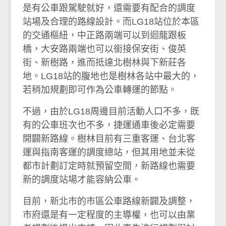
是有公車跟駕駛就好，還需要有配合的調度
站場及合理的路線設計。而LG18站位於本區
的交通樞紐，中正路兩端可以到迴龍跟板
橋，大安路兩端也可以銜接保安街、俊英
街、新樹路，進而抵達北樹林與下新莊各
地。LG18站的腹地也是樹林各站中最大的，
若稍加規劃即可作為公車轉運的節點。
不過，由於LG18周邊目前活動人口不多，既
有的公車班次也不多，捷運通車後必定需要
開闢新路線。樹林目前有三重客運、台北客
運與指南客運的調度總站，但其用地並未從
都市計劃訂定時就預留空間，新路線也需要
新的調度站場才能容納公車。
目前，新北市的市區公車路線新闢及調整，
市府還是有一定程度的主導權，也可以由業