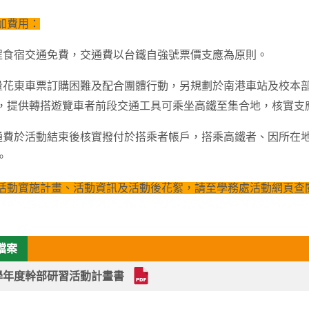
加費用：
全程食宿交通免費，交通費以台鐵自強號票價支應為原則。
考量花東車票訂購困難及配合團體行動，另規劃於南港車站及校本
，提供轉搭遊覽車者前段交通工具可乘坐高鐵至集合地，核實支
交通費於活動結束後核實撥付於搭乘者帳戶，搭乘高鐵者、因所在
。
活動實施計畫、活動資訊及活動後花絮，請至學務處活動網頁查閱
檔案
1學年度幹部研習活動計畫書