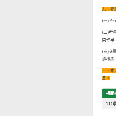
九、參
(一)
(二)
間較早
(三)
據核銷
十、本
息。
相關
11