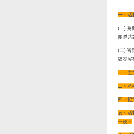
一、活
(一)
團隊共
(二)
續發展
二、主
三、承
四、協
五、活動
一夜。