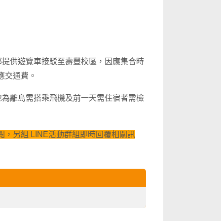
部提供遊覽車接駁至壽豐校區，因應集合時
應交通費。
地為離島需搭乘飛機及前一天需住宿者需檢
，另組 LINE活動群組即時回覆相關訊