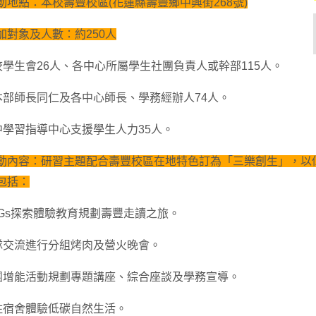
動地點：本校壽豐校區(花蓮縣壽豐鄉中興街268號)
加對象及人數：約250人
本校學生會26人、各中心所屬學生社團負責人或幹部115人。
校本部師長同仁及各中心師長、學務經辦人74人。
臺中學習指導中心支援學生人力35人。
動內容：研習主題配合壽豐校區在地特色訂為「三樂創生」，以
包括：
SDGs探索體驗教育規劃壽豐走讀之旅。
團隊交流進行分組烤肉及營火晚會。
社團增能活動規劃專題講座、綜合座談及學務宣導。
入住宿舍體驗低碳自然生活。