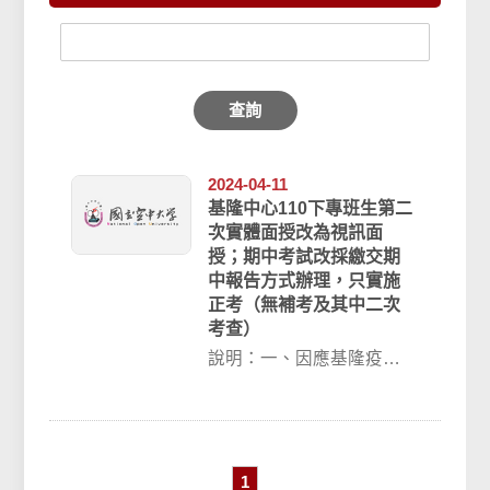
查詢
2024-04-11
基隆中心110下專班生第二
次實體面授改為視訊面
授；期中考試改採繳交期
中報告方式辦理，只實施
正考（無補考及其中二次
考查）
說明：一、因應基隆疫情
升溫，本學期「專班生」
第二次實體面授改為視訊
面授，請同學依照原...
1