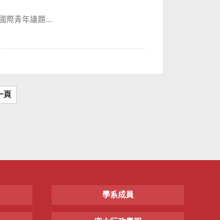
—國際青年議題...
一頁
學系成員