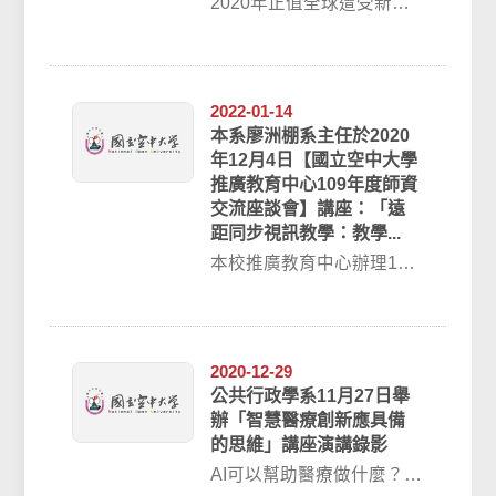
2020年正值全球遭受新冠
病毒威脅，本校沈中元副
校長藉由自身經歷與心
得，分享具體的幽...
2022-01-14
本系廖洲棚系主任於2020
年12月4日【國立空中大學
推廣教育中心109年度師資
交流座談會】講座：「遠
距同步視訊教學：教學...
本校推廣教育中心辦理109
年度師資交流座談會，特
別邀請本系廖洲棚系主任
主講「遠距同步...
2020-12-29
公共行政學系11月27日舉
辦「智慧醫療創新應具備
的思維」講座演講錄影
AI可以幫助醫療做什麼？AI