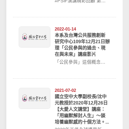
#PSIF演講精彩回顧 第一
場 110/03/05公共服務創新
論壇｜陳文學《尊嚴服...
2022-01-14
本系及台灣公共服務創新
研究中心109年12月21日辦
理「公民參與的過去、現
在與未來」講座影片
「公民參與」這個概念近
年來儼然已成為公共政策
制定過程的熱門話題，公
民參與的內涵究竟是...
2021-07-02
國立空中大學副校長/沈中
元教授於2020年12月26日
【大愛人文講堂】講座：
「用幽默解封人生」～談
培養幽默感的十個方法。...