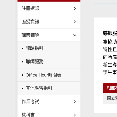
註冊選課
面授資訊
導師
課業輔導
為協
課輔指引
特性且
向所
導師服務
新生導
學生
Office Hour時間表
其他學習指引
相關
國立
作業考試
教科書