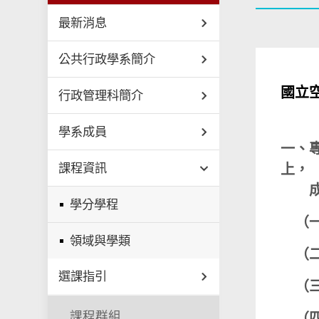
最新消息
公共行政學系簡介
國立
行政管理科簡介
學系成員
一、
課程資訊
上，
成績
學分學程
（一
領域與學類
（二
選課指引
（三
課程群組
（四