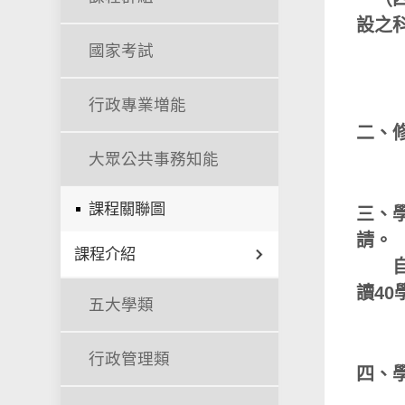
設之
國家考試
任選
行政專業増能
二、
大眾公共事務知能
課程關聯圖
三、
請。
課程介紹
自1
讀40
五大學類
行政管理類
四、