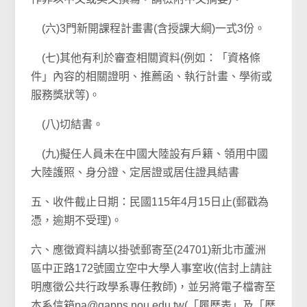
(六)3門新開課程計畫書(含授課大綱)一式3份。
(七)其他有利於審查相關資料(例如：「資格條
件」內容的相關證明、推薦函、執行計畫、學術或
服務獎狀等)。
(八)切結書。
(九)擬任人員未在中國大陸設有戶籍、領用中國
大陸護照、身分證、定居證或居住證具結書
五、收件截止日期：民國115年4月15日止(郵戳為
憑，逾期不受理)。
六、應徵資料請以掛號郵寄至(24701)新北市蘆洲
區中正路172號國立空中大學人事室收(信封上請註
明應徵公共行政學系專任教師)，並另將電子檔寄至
本系信箱
pa@gapps.nou.edu.tw
(「履歷表」及「歷