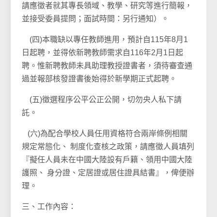
請應徵者就其專長領域、教學、研究等進行簡報，
並接受委員提問；面試時間：另行通知）。
(四)本職缺以專任教師進用，預計自115年8月1
日起聘，並得依新聘教師需求自116年2月1日起
聘。惟新聘教師未具助理教授證書者，須待審查通
過並報部核發證書後始得於新學期正式起聘。
(五)徵選程序公平公正公開，切勿央人私下請
託。
(六)為配合學校人員任用資格符合兩岸條例相關
規定常態化、 制度化查核之政策，請應徵人員填列
『擬任人員未在中國大陸設有戶籍、領用中國大陸
護照、 身分證、定居證或居住證具結書』，俾便辦
理。
三、工作內容：