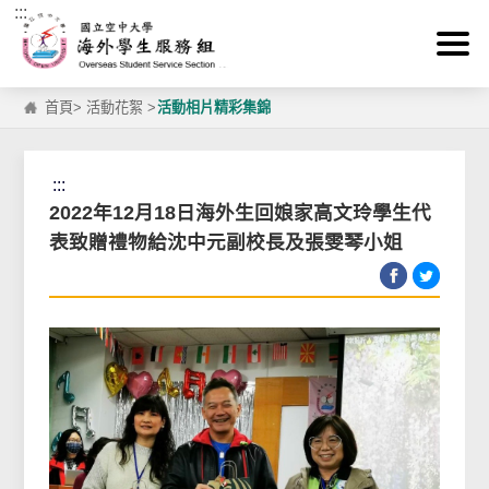
:::
跳到主要內容區塊
首頁
>
活動花絮
>
活動相片精彩集錦
:::
2022年12月18日海外生回娘家高文玲學生代
表致贈禮物給沈中元副校長及張雯琴小姐