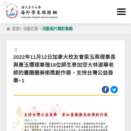
:::
跳到主要內容區塊
首頁
>
活動花絮
>
活動相片精彩集錦
:::
2022年11月12日加拿大校友會梁玉燕理事長
與黃玉櫻理事偕18位師生參加空大林淑華老
師的畫圈圈美術獎創作展，支持台灣公益善
舉~1