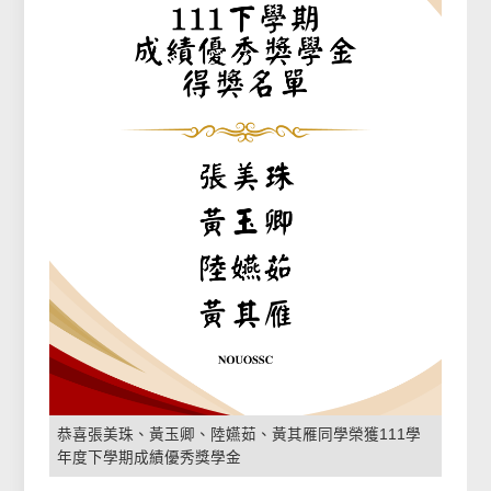
恭喜張美珠、黃玉卿、陸嬿茹、黃其雁同學榮獲111學
年度下學期成績優秀獎學金