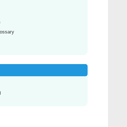
s
ossary
l