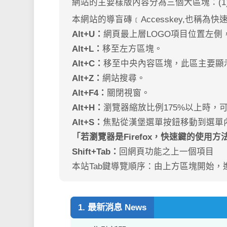
網站的主要樣版內容分為三個大區塊：(1)上
本網站的導盲磚﹝Accesskey,也稱為
Alt+U：
網頁最上層LOGO項目位置左側
Alt+L：
移至左方區塊。
Alt+C：
移至中央內容區塊，此區主要顯
Alt+Z：
網站搜尋。
Alt+F4：
關閉視窗。
Alt+H：
瀏覽器縮放比例175%以上時，
Alt+S：
焦點從漢堡選單按鈕移動到選單
「若瀏覽器是Firefox，快速鍵的使用方法是 
Shift+Tab：
回網頁功能之上一個項目
本站Tab鍵導覽順序：由上方區塊開始
1. 最新消息 News