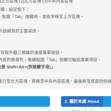
方區塊 (2)左方區塊 (3)中央內容區塊
快速鍵﹞設定如下：
，點選「Tab」按鍵時，會依序移至上方區塊。
示該網頁的主要資訊。
可存取外觀三條線的漢堡選單按鈕。
內部的搜尋列，後續點選「Tab」按鍵可輪巡選單項目。
Shift+Alt+(快速鍵字母)」
，進行至左方區塊，再移至中央內容區塊，最後移至底部的快
2. 關於本處 About