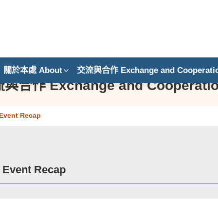
關於本處 About
交流與合作 Exchange and Cooperati
與合作 Exchange and Cooperat
vent Recap
vent Recap